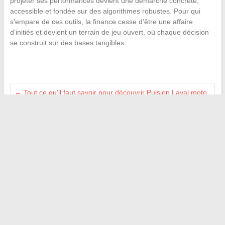
projeter ses performances devient une démarche concrète,
accessible et fondée sur des algorithmes robustes. Pour qui
s’empare de ces outils, la finance cesse d’être une affaire
d’initiés et devient un terrain de jeu ouvert, où chaque décision
se construit sur des bases tangibles.
←
Tout ce qu’il faut savoir pour découvrir Pulsion Laval moto
et ses services
Quel salaire faut-il pour payer un loyer de 650 euros chaque
mois ?
→
Recherche