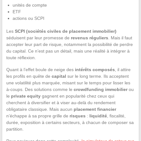
unités de compte
ETF
actions ou SCPI
Les
SCPI (sociétés civiles de placement immobilier)
séduisent par leur promesse de
revenus réguliers
. Mais il faut
accepter leur part de risque, notamment la possibilité de perdre
du capital. Ce n’est pas un détail, mais une réalité à intégrer à
toute réflexion.
Quant à l’effet boule de neige des
intérêts composés
, il attire
les profils en quête de
capital
sur le long terme. Ils acceptent
une volatilité plus marquée, misant sur le temps pour lisser les
à-coups. Des solutions comme le
crowdfunding immobilier
ou
le
private equity
gagnent en popularité chez ceux qui
cherchent à diversifier et à viser au-delà du rendement
obligataire classique. Mais aucun
placement financier
n’échappe à sa propre grille de
risques
:
liquidité
, fiscalité,
durée, exposition à certains secteurs, à chacun de composer sa
partition.
Pour naviguer dans cette complexité,
le simulateur de retour sur