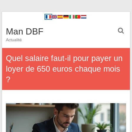
Man DBF
Actualité
Quel salaire faut-il pour payer un
loyer de 650 euros chaque mois
?