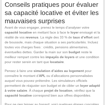
Conseils pratiques pour évaluer
sa capacité locative et éviter les
mauvaises surprises
Avant de vous engager, prenez le temps d’analyser votre
capacité locative
en mettant face à face le
loyer
envisagé et la
réalité de vos
revenus
. La règle des 33 % de
taux d’effort
sert
de boussole, mais chaque situation a ses particularités. Incluez
toutes vos charges fixes : crédits, pensions alimentaires,
éventuelles dettes. Garder la main sur son
budget
reste le
meilleur rempart contre les
impayés de loyers
et une condition
pour rester serein en tant que
locataire
.
Pensez à faire une
simulation d’aides au logement
pour
connaître le montant d’
APL
ou d’allocations personnalisées
auquel vous pouvez prétendre. Les simulateurs officiels
permettent de réajuster son budget et de cibler un
loyer adapté
à votre salaire
. À chaque
projet de location
, vérifiez que la
capacité locative
correspond bien aux offres disponibles.
Pour ne rien laisser au hasard, voici quelques étapes concrètes