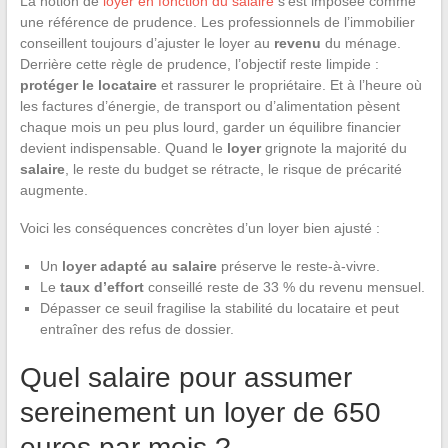
La notion de
loyer en fonction du salaire
s’est imposée comme
une référence de prudence. Les professionnels de l’immobilier
conseillent toujours d’ajuster le loyer au
revenu
du ménage.
Derrière cette règle de prudence, l’objectif reste limpide :
protéger le locataire
et rassurer le propriétaire. Et à l’heure où
les factures d’énergie, de transport ou d’alimentation pèsent
chaque mois un peu plus lourd, garder un équilibre financier
devient indispensable. Quand le
loyer
grignote la majorité du
salaire
, le reste du budget se rétracte, le risque de précarité
augmente.
Voici les conséquences concrètes d’un loyer bien ajusté :
Un
loyer adapté au salaire
préserve le reste-à-vivre.
Le
taux d’effort
conseillé reste de 33 % du revenu mensuel.
Dépasser ce seuil fragilise la stabilité du locataire et peut
entraîner des refus de dossier.
Quel salaire pour assumer
sereinement un loyer de 650
euros par mois ?